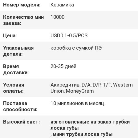
КАЧЕСТВА
Номер модели:
Керамика
Количество мин
10000
СВЯЖИТЕСЬ
заказа:
МЫ
Цена:
USD0.1-0.5/PCS
Упаковывая
коробка с сумкой ПЭ
СПРОСИТЕ
детали:
ЦИТАТУ
Время
20-35 дней
доставки:
COMPANY
Условия
Аккредитив, D/A, D/P, T/T, Western
оплаты:
Union, MoneyGram
NEWS
Поставка
10 миллионов в месяц
способности:
Высокий свет:
изготовленные на заказ трубки
лоска губы
,
мини трубки лоска губы