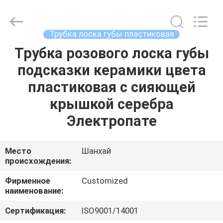
косметическая
трубка
поставщик.
Copyright
©
Трубка лоска губы пластиковая
2022
emptycosmetictube.com.
All
Трубка розового лоска губы
ДОМ
Rights
Reserved.
подсказки керамики цвета
ПРОДУКТЫ
пластиковая с сияющей
крышкой серебра
О
Электропате
НАС
Место
Шанхай
происхождения:
ПУТЕШЕСТВИЕ
ФАБРИКИ
Фирменное
Customized
наименование:
ПРОВЕРКА
Сертификация:
ISO9001/14001