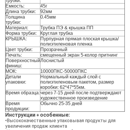
трубки:
Емкость:
45г
Длина трубки:
92мм
Толщина
0.45мм
трубки:
Материал:
Трубка ПЭ & крышка ПП
Форма трубки:
Круглая трубка
КРЫШКА:
Пурпурная прямая плоская
крышка/
полиэтиленовая пленка
Цвет трубки:
Прозрачный
Печать:
смещенный экран 5-колор притнинг
Поверхностный
Лоснистый
финиш:
МОК:
10000ПКС-50000ПКС
Детали
Нормальный каждый слой с
упаковки:
полиэтиленовым пакетом, размер
коробки: 62*47*55км.
Время образца:
через 7-15 дней после подтверждают
художественное произведение
Время
Обычно 25-35 дней
продукции:
Инструкции
особенные:
※
•Высококачественные упаковывая продукты для
увеличения продаж клиента