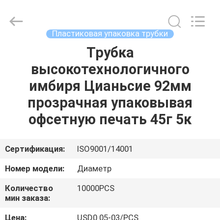
ASTA
PLASTIC
TUBES(SHANG
HAI)CO.,LTD.
All
Пластиковая упаковка трубки
Rights
Reserved.
Трубка
ДОМ
высокотехнологичного
ПРОДУКТЫ
имбиря Цианьсие 92мм
прозрачная упаковывая
О
офсетную печать 45г 5к
НАС
Сертификация:
ISO9001/14001
ПУТЕШЕСТВИЕ
Номер модели:
Диаметр
ФАБРИКИ
Количество
10000PCS
мин заказа:
ПРОВЕРКА
Цена:
USD0.05-03/PCS