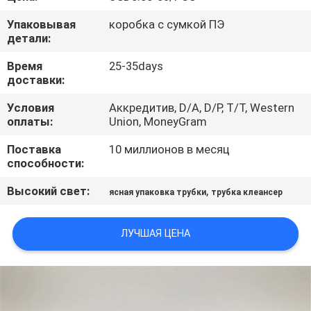
КАЧЕСТВА
Упаковывая
коробка с сумкой ПЭ
детали:
СВЯЖИТЕСЬ
Время
25-35days
МЫ
доставки:
Условия
Аккредитив, D/A, D/P, T/T, Western
СПРОСИТЕ
оплаты:
Union, MoneyGram
ЦИТАТУ
Поставка
10 миллионов в месяц
способности:
COMPANY
Высокий свет:
,
ясная упаковка трубки
трубка клеансер
NEWS
ЛУЧШАЯ ЦЕНА
КАРТА
САЙТА