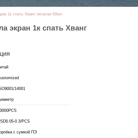
ран 1к спать Хванг печатая 60мл
а экран 1к спать Хванг
ция
итай
ustomized
SO9001/14001
иаметр
0000PCS
SD0.05-0.3/PCS
оробка с сумкой ПЭ