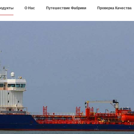
одукты
О Нас
Путешествие Фабрики
Проверка Качества