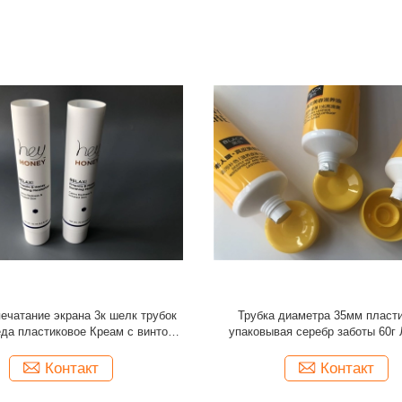
 внутренности зеленого цвета
Черные трубки Матт овальные пл
трубки бутылки 120г упаковывая
Креам для ББ Креам винт Матт 
я ширма другого цвета 2 слоев
50мл
Контакт
Контакт