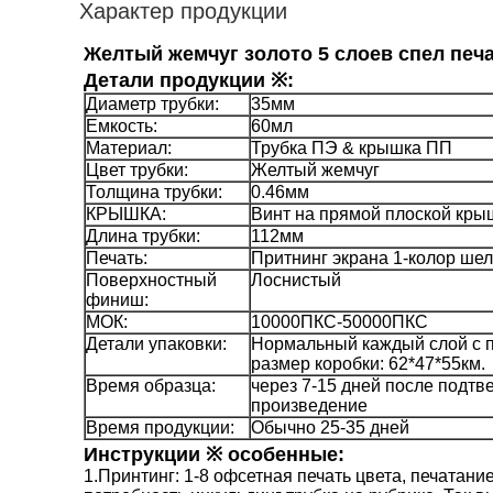
Характер продукции
Желтый жемчуг золото 5 слоев спел печа
Детали продукции ※:
Диаметр трубки:
35мм
Емкость:
60мл
Материал:
Трубка ПЭ & крышка ПП
Цвет трубки:
Желтый жемчуг
Толщина трубки:
0.46мм
КРЫШКА:
Винт на прямой плоской кры
Длина трубки:
112мм
Печать:
Притнинг экрана 1-колор шел
Поверхностный
Лоснистый
финиш:
МОК:
10000ПКС-50000ПКС
Детали упаковки:
Нормальный каждый слой с 
размер коробки: 62*47*55км.
Время образца:
через 7-15 дней после подт
произведение
Время продукции:
Обычно 25-35 дней
Инструкции ※ особенные:
1.Принтинг: 1-8 офсетная печать цвета, печатан