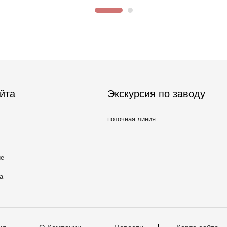
йта
Экскурсия по заводу
поточная линия
ие
а