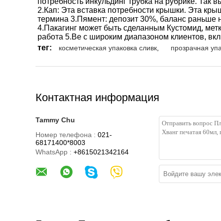
потребность инкульдинг трубка на рубрике. Так в
2.Кап: Эта вставка потребности крышки. Эта кры
термина 3.Пямент: депозит 30%, баланс раньше 
4.Пакагинг может быть сделанным Кустомид, метк
работа 5.Ве с широким диапазоном клиентов, вк
тег:
косметическая упаковка сливк
,
прозрачная упа
Контактная информация
Tammy Chu
Номер телефона :
021-
68171400*8003
WhatsApp :
+8615021342164