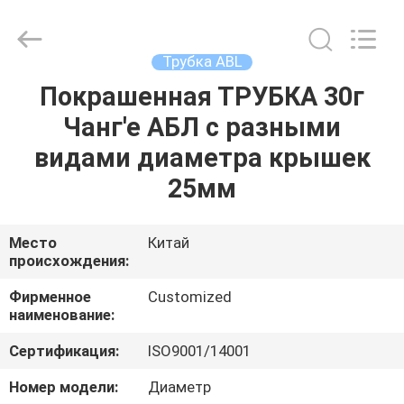
косметическая
трубка
поставщик.
Copyright
©
Трубка ABL
2022
emptycosmetictube.com.
All
Покрашенная ТРУБКА 30г
ДОМ
Rights
Reserved.
Чанг'е АБЛ с разными
ПРОДУКТЫ
видами диаметра крышек
25мм
О
НАС
Место
Китай
происхождения:
ПУТЕШЕСТВИЕ
Фирменное
Customized
наименование:
ФАБРИКИ
Сертификация:
ISO9001/14001
ПРОВЕРКА
Номер модели:
Диаметр