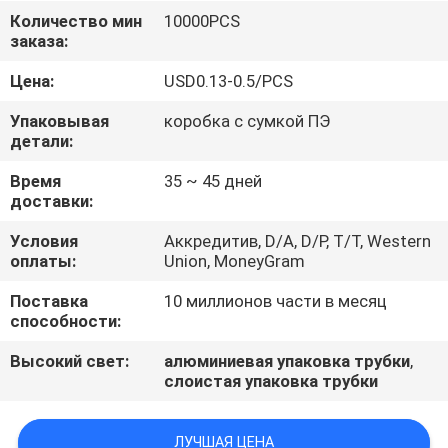
КАЧЕСТВА
Количество мин
10000PCS
заказа:
СВЯЖИТЕСЬ
Цена:
USD0.13-0.5/PCS
МЫ
Упаковывая
коробка с сумкой ПЭ
детали:
СПРОСИТЕ
Время
35 ~ 45 дней
доставки:
ЦИТАТУ
Условия
Аккредитив, D/A, D/P, T/T, Western
оплаты:
Union, MoneyGram
COMPANY
Поставка
10 миллионов части в месяц
NEWS
способности:
Высокий свет:
алюминиевая упаковка трубки
,
слоистая упаковка трубки
ЛУЧШАЯ ЦЕНА