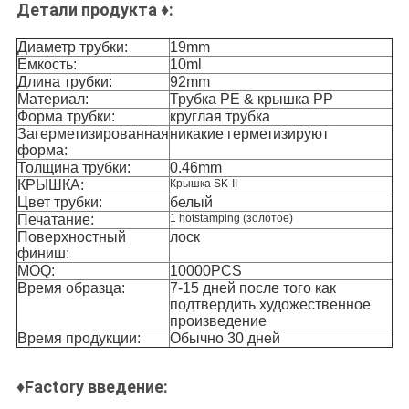
Детали продукта
♦
:
Диаметр трубки:
19mm
Емкость:
10ml
Длина трубки:
92mm
Материал:
Трубка PE & крышка PP
Форма трубки:
круглая трубка
Загерметизированная
никакие герметизируют
форма:
Толщина трубки:
0.46mm
КРЫШКА:
Крышка SK-II
Цвет трубки:
белый
Печатание:
1 hotstamping (золотое)
Поверхностный
лоск
финиш:
MOQ:
10000PCS
Время образца:
7-15 дней после того как
подтвердить художественное
произведение
Время продукции:
Обычно 30 дней
♦Factory введение: