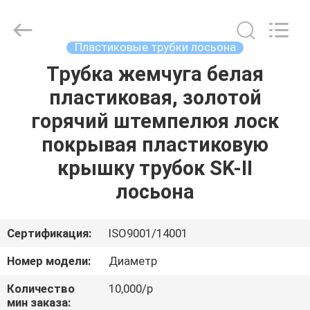
косметическая
трубка
supplier.
Copyright
©
Пластиковые трубки лосьона
2022
-
2025
Трубка жемчуга белая
ДОМ
ASTA
PLASTIC
пластиковая, золотой
TUBES(SHANG
HAI)CO.,LTD.
All
ПРОДУКТЫ
горячий штемпелюя лоск
Rights
Reserved.
покрывая пластиковую
О
крышку трубок SK-II
НАС
лосьона
ПУТЕШЕСТВИЕ
Сертификация:
ISO9001/14001
ФАБРИКИ
Номер модели:
Диаметр
Количество
10,000/p
ПРОВЕРКА
мин заказа: