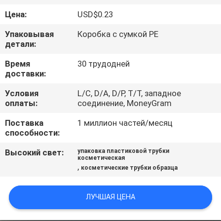
КАЧЕСТВА
Цена:
USD$0.23
Упаковывая
Коробка с сумкой PE
СВЯЖИТЕСЬ
детали:
МЫ
Время
30 трудодней
доставки:
СПРОСИТЕ
Условия
L/C, D/A, D/P, T/T, западное
ЦИТАТУ
оплаты:
соединение, MoneyGram
Поставка
1 миллион частей/месяц
COMPANY
способности:
NEWS
Высокий свет:
упаковка пластиковой трубки
косметическая
,
косметические трубки образца
КАРТА
САЙТА
ЛУЧШАЯ ЦЕНА