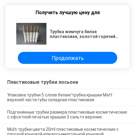
Получить лучшую цену для
Трубка жемчуга белая
пластиковая, золотой горячий
штемпелюя лоск покрывая
пластиковую крышку трубок SK-
II лосьона
Продолжать
Пластиковые трубки лосьона
Упаковка трубки 5 слоев белая/трубка крышки Matt
верхней части губы складная пластиковая
Подгонянные трубки размера пластиковые косметические
с офсетной печатью крышки 3 сальто верхние
Multi трубки цвета 20ml пластиковые косметические с
плоской крышкой или восьмиугольной крышкой