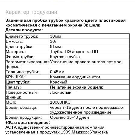
PRIVACY
Характер продукции
POLICY
Завинчивая пробка трубок красного цвета пластиковая
косметическая с печатанием экрана 3к шелк
Детали продукта:
Диаметр трубки:
30мм
Емкость:
30г
Длина трубки:
81мм
Материал:
Трубка ПЭ & крышка ПП
Форма трубки:
Круглая трубка
Загерметизированная
Уплотнение правого ангела прямое
форма:
Толщина трубки:
0.45мм
КРЫШКА:
Крышка намордника утки
Цвет трубки:
Красный
Печать:
Печатание экрана 3к шелк
Поверхностный
Лоснистый
финиш:
МОК:
10000ПКС
Время образца:
через 7-15 дней после подтверждают
художественное произведение
Время продукции:
Обычно 35-40 дней
♦Факторы введение:
АСТА единственн-проинвестированная компания
установленная в продуктах 1999.Маджор: Упаковка