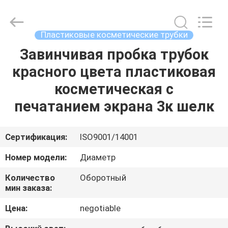
косметическая
трубка
поставщик.
Copyright
©
Пластиковые косметические трубки
2022
-
2025
Завинчивая пробка трубок
ДОМ
ASTA
PLASTIC
красного цвета пластиковая
TUBES(SHANG
HAI)CO.,LTD.
All
ПРОДУКТЫ
косметическая с
Rights
Reserved.
печатанием экрана 3к шелк
О
НАС
Сертификация:
ISO9001/14001
Номер модели:
Диаметр
ПУТЕШЕСТВИЕ
Количество
Оборотный
ФАБРИКИ
мин заказа:
Цена:
negotiable
ПРОВЕРКА