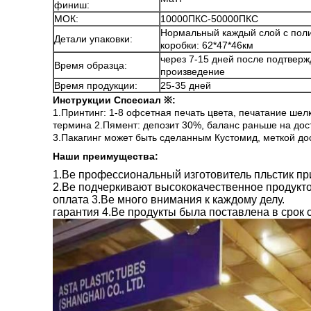
финиш:
МОК:
10000ПКС-50000ПКС
Нормальный каждый слой с пол
Детали упаковки:
коробки: 62*47*46км
через 7-15 дней после подтвер
Время образца:
произведение
Время продукции:
25-35 дней
Инструкции Спсесиал ※:
1.Принтинг: 1-8 офсетная печать цвета, печатание ше
термина 2.Пямент: депозит 30%, баланс раньше на дос
3.Пакагинг может быть сделанным Кустомид, меткой до
Наши преимущества:
1.Ве профессиональный изготовитель пльстик при
2.Ве подчеркивают высококачественное продукто
оплата 3.Ве много внимания к каждому делу.
гарантия 4.Ве продукты была поставлена в срок с