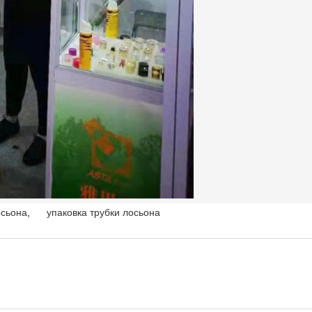
осьона
,
упаковка трубки лосьона