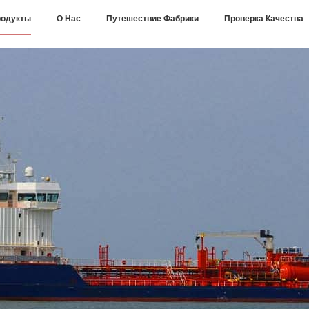
одукты
О Нас
Путешествие Фабрики
Проверка Качества