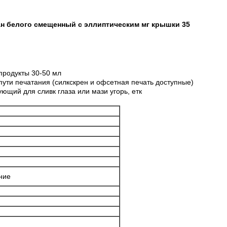
ан белого смещенный с эллиптическим мг крышки 35
продукты 30-50 мл
пути печатания (силкскрен и офсетная печать доступные)
ующий для сливк глаза или мази угорь, етк
ние