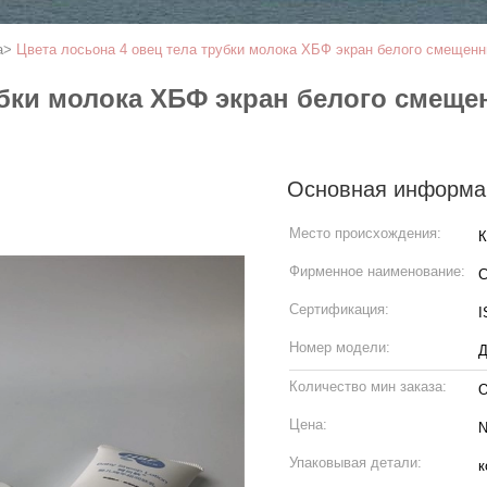
а
>
Цвета лосьона 4 овец тела трубки молока ХБФ экран белого смещенн
убки молока ХБФ экран белого смеще
Основная информа
Место происхождения:
К
Фирменное наименование:
C
Сертификация:
I
Номер модели:
Д
Количество мин заказа:
О
Цена:
N
Упаковывая детали:
к