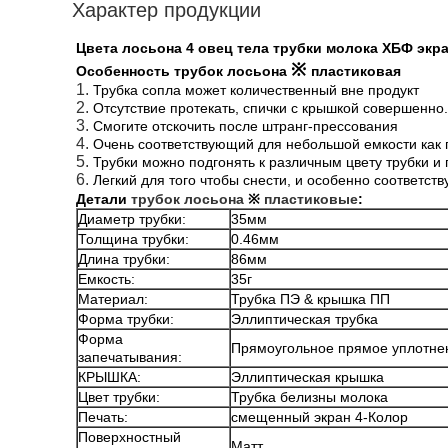
Характер продукции
Цвета лосьона 4 овец тела трубки молока ХБФ экр
※
Особенность трубок лосьона
пластиковая
1.
Трубка сопла может количественный вне продукт
2.
Отсутствие протекать, спички с крышкой совершенно.
3.
Смогите отскочить после штранг-прессования
4.
Очень соответствующий для небольшой емкости как 
5.
Трубки можно подгонять к различным цвету трубки и 
6.
Легкий для того чтобы снести, и особенно соответств
Детали
трубок лосьона
※
пластиковые
:
Диаметр трубки:
35мм
Толщина трубки:
0.46мм
Длина трубки:
86мм
Емкость:
35г
Материал:
Трубка ПЭ & крышка ПП
Форма трубки:
Эллиптическая трубка
Форма
Прямоугольное прямое уплотне
запечатывания:
КРЫШКА:
Эллиптическая крышка
Цвет трубки:
Трубка белизны молока
Печать:
смещенный экран 4-Колор
Поверхностный
Матт