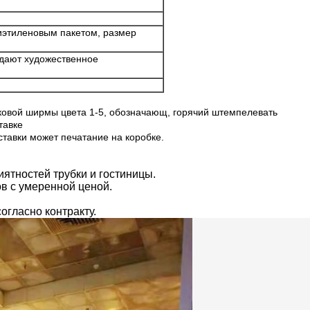
иэтиленовым пакетом, размер
ждают художественное
лковой ширмы цвета 1-5, обозначающ, горячий штемпелевать
тавке
ставки может печатание на коробке.
ятностей трубки и гостиницы.
в с умеренной ценой.
огласно контракту.