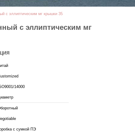
ый с эллиптическим мг крышки 35
нный с эллиптическим мг
ция
итай
ustomized
SO9001/14000
иаметр
боротный
egotiable
оробка с сумкой ПЭ