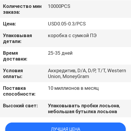
КАЧЕСТВА
Количество мин
10000PCS
заказа:
СВЯЖИТЕСЬ
Цена:
USD0.05-0.3/PCS
МЫ
Упаковывая
коробка с сумкой ПЭ
детали:
СПРОСИТЕ
Время
25-35 дней
доставки:
ЦИТАТУ
Условия
Аккредитив, D/A, D/P, T/T, Western
оплаты:
Union, MoneyGram
COMPANY
Поставка
10 миллионов в месяц
NEWS
способности:
Высокий свет:
Упаковывать пробки лосьона
,
небольшая бутылка лосьона
ЛУЧШАЯ ЦЕНА