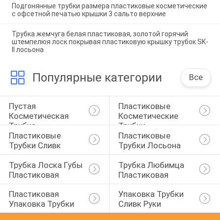
Подгонянные трубки размера пластиковые косметические
с офсетной печатью крышки 3 сальто верхние
Трубка жемчуга белая пластиковая, золотой горячий
штемпелюя лоск покрывая пластиковую крышку трубок SK-
II лосьона
Популярные категории
Все
Пустая 
Пластиковые 
Косметическая 
Косметические 
Трубка
Трубки
Пластиковые 
Пластиковые 
Трубки Сливк
Трубки Лосьона
Трубка Лоска Губы 
Трубка Любимца 
Пластиковая
Пластиковая
Пластиковая 
Упаковка Трубки 
Упаковка Трубки
Сливк Руки