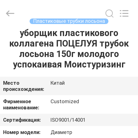
косметическая
трубка
поставщик.
Copyright
©
Пластиковые трубки лосьона
2022
emptycosmetictube.com.
All
уборщик пластикового
ДОМ
Rights
Reserved.
коллагена ПОЦЕЛУЯ трубок
ПРОДУКТЫ
лосьона 150г молодого
успокаивая Моистуризинг
О
НАС
Место
Китай
происхождения:
ПУТЕШЕСТВИЕ
Фирменное
Customized
наименование:
ФАБРИКИ
Сертификация:
ISO9001/14001
ПРОВЕРКА
Номер модели:
Диаметр