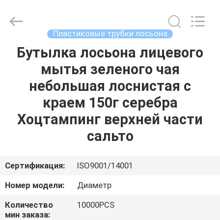
ASTA
PLASTIC
TUBES(SHANG
HAI)CO.,LTD.
All
Пластиковые трубки лосьона
Rights
Reserved.
Бутылка лосьона лицевого
ДОМ
мытья зеленого чая
ПРОДУКТЫ
небольшая лоснистая с
краем 150г серебра
О
Хоцтампинг верхней части
НАС
сальто
ПУТЕШЕСТВИЕ
Сертификация:
ISO9001/14001
ФАБРИКИ
Номер модели:
Диаметр
Количество
10000PCS
ПРОВЕРКА
мин заказа: