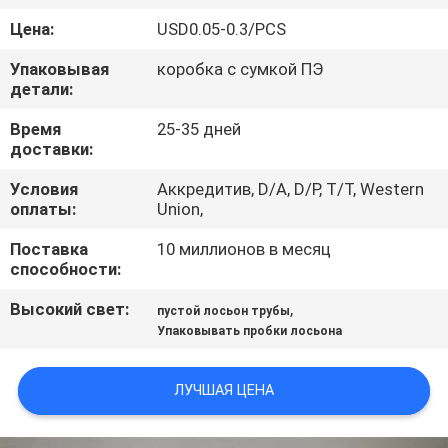
КАЧЕСТВА
Цена:
USD0.05-0.3/PCS
Упаковывая
коробка с сумкой ПЭ
СВЯЖИТЕСЬ
детали:
МЫ
Время
25-35 дней
доставки:
СПРОСИТЕ
Условия
Аккредитив, D/A, D/P, T/T, Western
ЦИТАТУ
оплаты:
Union,
Поставка
10 миллионов в месяц
COMPANY
способности:
NEWS
Высокий свет:
,
пустой лосьон трубы
Упаковывать пробки лосьона
КАРТА
ЛУЧШАЯ ЦЕНА
САЙТА