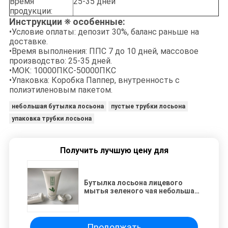
Время
25-35 дней
продукции:
Инструкции ※ особенные:
•Условие оплаты: депозит 30%, баланс раньше на
доставке.
•Время выполнения: ППС 7 до 10 дней, массовое
производство: 25-35 дней.
•МОК: 10000ПКС-50000ПКС
•Упаковка: Коробка Паппер, внутренность с
полиэтиленовым пакетом.
небольшая бутылка лосьона
пустые трубки лосьона
упаковка трубки лосьона
Получить лучшую цену для
Бутылка лосьона лицевого
мытья зеленого чая небольшая
лоснистая с краем 150г серебра
Хоцтампинг верхней части
сальто
Продолжать