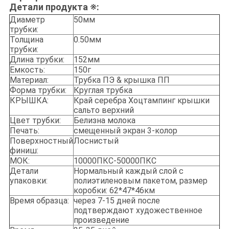
Детали продукта ※:
Диаметр
50мм
трубки:
Толщина
0.50мм
трубки:
Длина трубки:
152мм
Емкость:
150г
Материал:
Трубка ПЭ & крышка ПП
Форма трубки:
Круглая трубка
КРЫШКА:
Край серебра Хоцтампинг крышки
сальто верхний
Цвет трубки:
Белизна молока
Печать:
смещенный экран 3-колор
Поверхностный
Лоснистый
финиш:
МОК:
10000ПКС-50000ПКС
Детали
Нормальный каждый слой с
упаковки:
полиэтиленовым пакетом, размер
коробки: 62*47*46км
Время образца:
через 7-15 дней после
подтверждают художественное
произведение