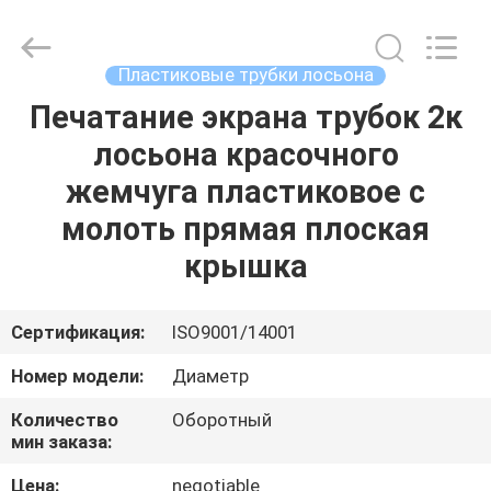
ASTA
PLASTIC
TUBES(SHANG
HAI)CO.,LTD.
All
Пластиковые трубки лосьона
Rights
Reserved.
Печатание экрана трубок 2к
ДОМ
лосьона красочного
ПРОДУКТЫ
жемчуга пластиковое с
молоть прямая плоская
О
крышка
НАС
Сертификация:
ISO9001/14001
ПУТЕШЕСТВИЕ
Номер модели:
Диаметр
ФАБРИКИ
Количество
Оборотный
мин заказа:
ПРОВЕРКА
Цена:
negotiable