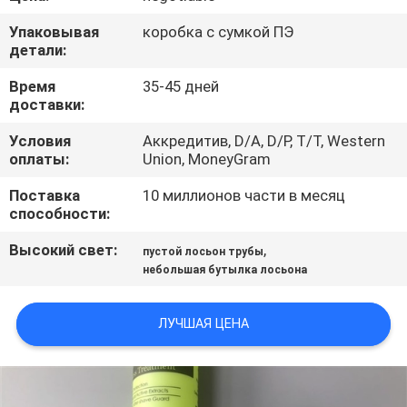
КАЧЕСТВА
Упаковывая
коробка с сумкой ПЭ
детали:
СВЯЖИТЕСЬ
Время
35-45 дней
МЫ
доставки:
Условия
Аккредитив, D/A, D/P, T/T, Western
СПРОСИТЕ
оплаты:
Union, MoneyGram
ЦИТАТУ
Поставка
10 миллионов части в месяц
способности:
COMPANY
Высокий свет:
,
пустой лосьон трубы
небольшая бутылка лосьона
NEWS
ЛУЧШАЯ ЦЕНА
КАРТА
САЙТА