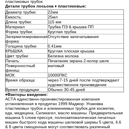
пластиковых трубок
Детали трубок лосьона
♦
пластиковые:
Диаметр трубки:
22мм
Емкость:
25мл
Длина трубки:
115 мм
Материал:
Трубка ПЭ & крышка ПП
Форма трубки:
Круглая трубка
Загерметизированная
Отсутствие запечатывания
форма:
Толщина трубки:
0.41мм
КРЫШКА:
Круглая плоская крышка
Цвет трубки:
Белизна молока
Печать:
Печатание экрана 2-колор шелк
Поверхностный
матовый
финиш:
МОК:
10000ПКС
Время образца:
через 7-15 дней после подтверждают
художественное произведение
Время продукции:
Обычно 30-45 дней
♦Факторы введение:
АСТА единственн-проинвестированная компания
установленная в продуктах 1999.Маджор: Упаковка
пластиковых трубок и алюминиевых трубок для косметик,
еда, медицина, Силикагел, масло машины. Предварительная
машина 5 слоев прессуя, полноавтоматическая печатных
машин быстрого хода машины шелковой ширмы 5 цвета, 4,6
& 8 цвета смещенные могут соотвествовать различный.