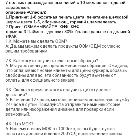
7 полных производственных линий с 10 миллионов годовой
выработкой.
описание ♦Спесил:
1.Принтинг: 1-8 офсетная печать цвета, печатание шелковой
ширмы цвета 1-5, обозначающ, горячий штемпелевать.
2.Присе: ОБМАНЫВАЙТЕ. КИФ. КНФ
термина 3.Паймент: депозит 30%. баланс раньше на деливей
♦ФАК
1.К: Можете вы сделать ОЭМ?
А: Да, мы можем сделать продукты ОЭМ/ОДМ согласно
вашим требованиям.
2.К: Как могу я получить некоторые образцы?
А: Мы удостоены для предложения вам образцов. Ожидано,
что оплачивают новые клиенты для цены курьера, образцы
свободны для вас, эта обязанность будут вычтены от
оплаты для официального заказа.
3.К: Сколько времени могу я получить цитату после
дознания?
А: В течение 12 часов, мы обеспечиваем онлайновую службу
24 часа в сутки. Пожалуйста отправьте нами некоторые
детали или изображения дизайна для проверки если
возможный.
4.К: Что МОК?
А: Нашему началу МОК от 1000пкс, но вы будет нужно
оплатить дополнительное 200УСД если значение заказа